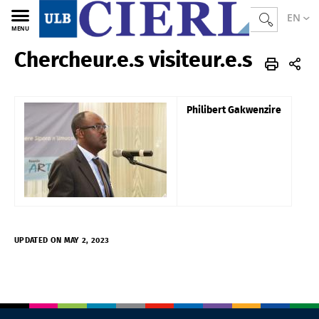
EN
MENU
Chercheur.e.s visiteur.e.s
CIERL
Philibert Gakwenzire
UPDATED ON MAY 2, 2023