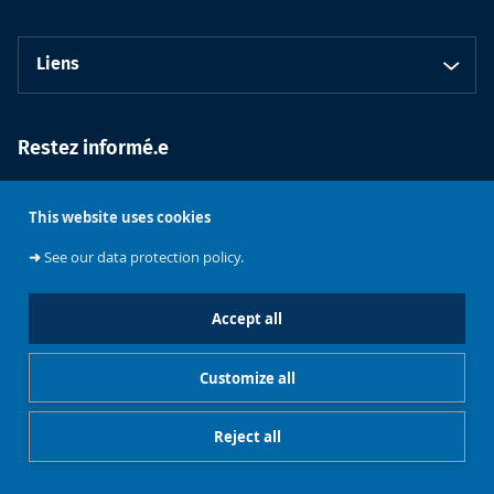
Liens
Restez informé.e
This website uses cookies
➜
See our data protection policy.
Accept all
Faculté de
Philosophie et
Sciences
Université libre
Customize all
sociales
de Bruxelles
Reject all
Cookies management
Mentions légales