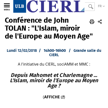
FR
MENU
Conférence de John
CIERL
FR
Actualités
Archives
2018
TOLAN : "L'Islam, miroir
de l'Europe au Moyen Age"
Lundi 12/02/2018
/ 14h00-16h00 /
Grande salle du
CIERL
A l'initiative du CIERL, sociAMM et MMC :
Depuis Mahomet et Charlemagne ...
L'Islam, miroir de l'Europe au Moyen
Age ?
(
AFFICHE
)