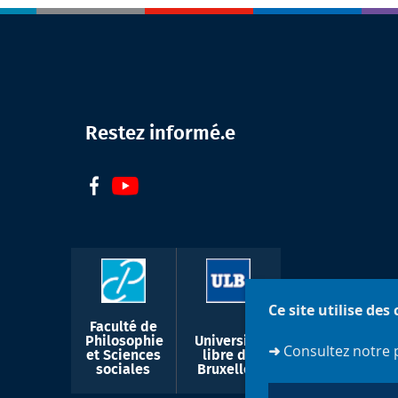
Restez informé.e
Ce site utilise des
Faculté de
Philosophie
Université
➜
Consultez notre 
et Sciences
libre de
sociales
Bruxelles