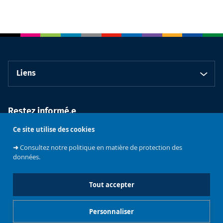
Liens
Restez informé.e
Ce site utilise des cookies
➜
Consultez notre politique en matière de protection des
données.
Tout accepter
Faculté de
Philosophie et
Personnaliser
Sciences
Université libre
sociales
de Bruxelles