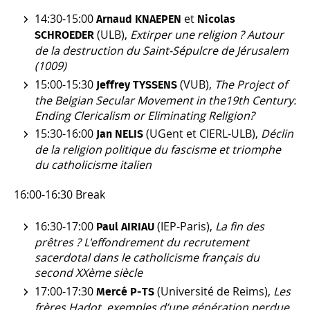
14:30-15:00
et
Arnaud KNAEPEN
Nicolas
(ULB),
Extirper une religion ? Autour
SCHROEDER
de la destruction du Saint-Sépulcre de Jérusalem
(1009)
15:00-15:30
(VUB),
The Project of
Jeffrey TYSSENS
the Belgian Secular Movement in the19th Century:
Ending Clericalism or Eliminating Religion?
15:30-16:00
(UGent et CIERL-ULB),
Déclin
Jan NELIS
de la religion politique du fascisme et triomphe
du catholicisme italien
16:00-16:30 Break
16:30-17:00
(IEP-Paris),
La fin des
Paul AIRIAU
prêtres ? L'effondrement du recrutement
sacerdotal dans le catholicisme français du
second XXème siècle
17:00-17:30
(Université de Reims),
Les
Mercé P‑TS
frères Hadot, exemples d’une génération perdue