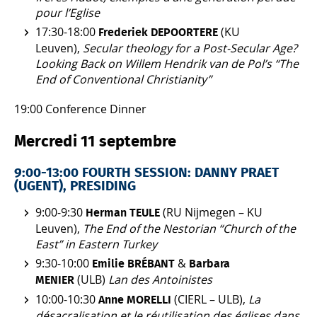
pour l’Eglise
17:30-18:00
(KU
Frederiek DEPOORTERE
Leuven),
Secular theology for a Post-Secular Age?
Looking Back on Willem Hendrik van de Pol’s “The
End of Conventional Christianity”
19:00 Conference Dinner
Mercredi 11 septembre
9:00-13:00 FOURTH SESSION: DANNY PRAET
(UGENT), PRESIDING
9:00-9:30
(RU Nijmegen – KU
Herman TEULE
Leuven),
The End of the Nestorian “Church of the
East” in Eastern Turkey
9:30-10:00
&
Emilie BRÉBANT
Barbara
(ULB)
Lan des Antoinistes
MENIER
10:00-10:30
(CIERL – ULB),
La
Anne MORELLI
désacralisation et le réutilisation des églises dans