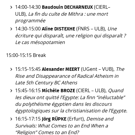
14:00-14:30
(CIERL–
Baudouin DECHARNEUX
ULB),
La fin du culte de Mithra : une mort
programmée
14:30-15:00
(FNRS – ULB),
Une
Aline DISTEXHE
écriture qui disparaît, une religion qui disparaît ?
Le cas mésopotamien
15:00-15:15 Break
15:15-15:45
(UGent – VUB),
The
Alexander MEERT
Rise and Disappearance of Radical Atheism in
Late 5th Century BC Athens
15:45-16:15
(CIERL – ULB),
Quand
Michèle BROZE
les dieux ont quitté l’Egypte: La finn “inéluctable”
du polythéisme égyptien dans les discours
égyptologiques sur la christianisation de l’Egypte.
16:15-17:15
(Erfurt),
Demise and
Jörg RÜPKE
Survivals: What Comes to an End When a
“Religion” Comes to an End?