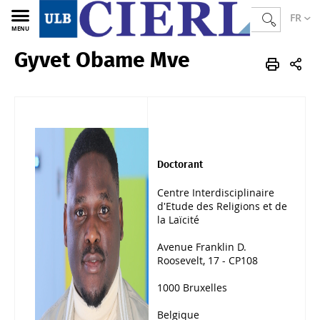
FR
MENU
Gyvet Obame Mve
CIERL
FR
Membres
Corps scientifique
Doctorant.e.s
Doctorant
Centre Interdisciplinaire
d'Etude des Religions et de
la Laïcité
Avenue Franklin D.
Roosevelt, 17 - CP108
1000 Bruxelles
Belgique